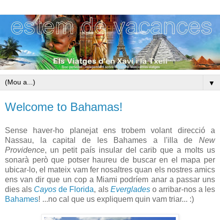
▼
Welcome to Bahamas!
Sense haver-ho planejat ens trobem volant direcció a
Nassau, la capital de les Bahames a l'illa de
New
Providence
, un petit país insular del carib que a molts us
sonarà però que potser haureu de buscar en el mapa per
ubicar-lo, el mateix vam fer nosaltres quan els nostres amics
ens van dir que un cop a Miami podríem anar a passar uns
dies als
Cayos
de Florida
, als
Everglades
o arribar-nos a les
Bahames
! ...no cal que us expliquem quin vam triar... :)