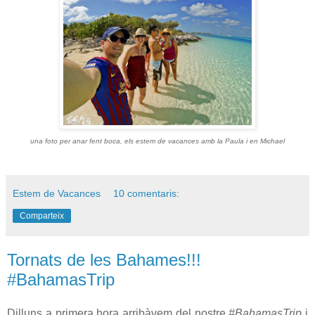
una foto per anar fent boca, els estem de vacances amb la Paula i en Michael
Estem de Vacances
10 comentaris:
Comparteix
Tornats de les Bahames!!!
#BahamasTrip
Dilluns a primera hora arribàvem del nostre
#BahamasTrip
i