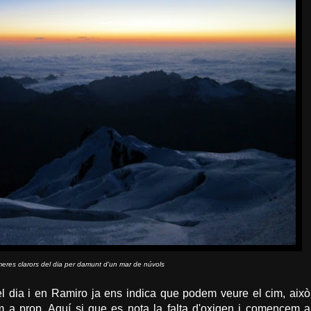
meres clarors del dia per damunt d'un mar de núvols
 dia i en Ramiro ja ens indica que podem veure el cim, això
m a prop. Aquí si que es nota la falta d'oxigen i comencem a