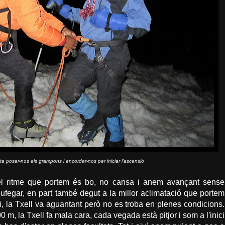
ta posar-nos els grampons i encordar-nos per iniciar l'ascensió
el ritme que portem és bo, no cansa i anem avançant sense
ufegar, en part també degut a la millor aclimatació que portem
i, la Txell va aguantant però no es troba en plenes condicions.
m, la Txell fa mala cara, cada vegada està pitjor i som a l'inici