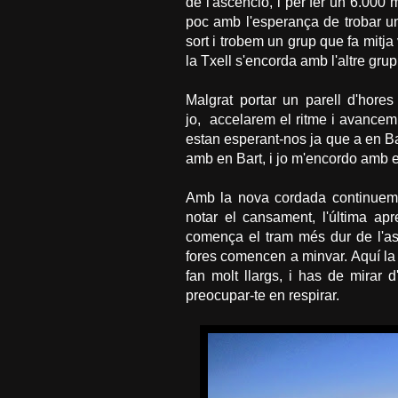
de l'ascenció, i per fer un 6.000 
poc amb l'esperança de trobar un 
sort i trobem un grup que fa mitja 
la Txell s'encorda amb l'altre gru
Malgrat portar un parell d'hore
jo, accelarem el ritme i avancem
estan esperant-nos ja que a en Bar
amb en Bart, i jo m'encordo amb 
Amb la nova cordada continuem
notar el cansament, l'última ap
comença el tram més dur de l'as
fores comencen a minvar. Aquí la 
fan molt llargs, i has de mirar
preocupar-te en respirar.