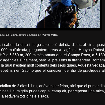
 guia, en Ramiro, davant les parets del Huayna Potosí
 i saben la dura i llarga ascensió del dia d'atac al cim, quasi
.000 m d'alçada, preguntem preus a l'agència Huayna Potosí,
 el HP a 5.350 m, 200 m més amunt que el Campo Roca, a 5.130
 d'agències. Finalment, però, el preu ens fa tirar enrera i tornem
la qual n'estem molt contents dels seus guies. Aquesta vegada
epetim, i en Sabino que el coneixem del dia de pràctiques al
itat de 2 dies i 1 nit, anàvem per feina, així que el primer dia
 dines, i al migdia puges cap al camp alt, per reposar una mica,
a ja estàvem tots dins els sacs.