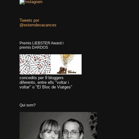
Tweets por
@estemdevacances
Premis LIEBSTER Award i
premis DARDOS
concedits per 9 bloggers
diferents, entre ells "voltar i
voltar" o "El Bloc de Viatges"
Qui som?