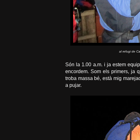
al refugi de C
Són la 1.00 a.m. i ja estem equi
encordem. Som els primers, ja q
troba massa bé, està mig marejad
a pujar.