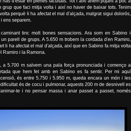
m has d'estar en plenes facultats. Tot i així anem pujant a poc a
grup que faci mitja volta i així no haver de baixar tots. Tenim
volta perquè li ha afectat el mal d'alçada, malgrat sigui dolorós,
p i ens separem.
s caminant tinc molt bones sensacions. Ara som en Sabino i
 un parell de grups. A 5.650 m trobem la cordada d'en Ramiro,
t li ha afectat el mal d'alçada, així que en Sabino fa mitja volta
el Ramiro i la Ramona.
, a 5.700 m salvem una pala força pronunciada i començo a
retada que hem fet amb en Sabino es fa sentir. Per mi aquí
censió, és entre 5.750 i 5.950 m, queda encara un món i les
dificultat és de cocu i pulmonar, aquests 200 m de desnivell es
 d'animar-te i no pensar massa i anar passet a passet, només