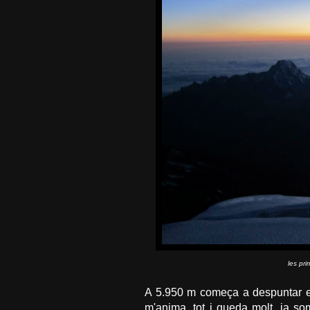
les pri
A 5.950 m começa a despuntar el
m'anima, tot i queda molt, ja so