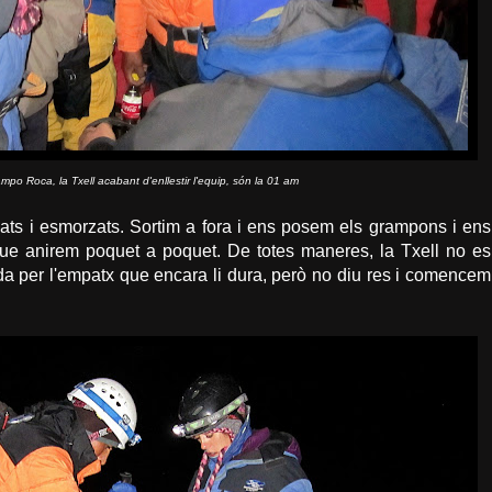
ampo Roca, la Txell acabant d'enllestir l'equip, són la 01 am
pats i esmorzats. Sortim a fora i ens posem els grampons i ens
ue anirem poquet a poquet. De totes maneres, la Txell no es
a per l'empatx que encara li dura, però no diu res i comencem