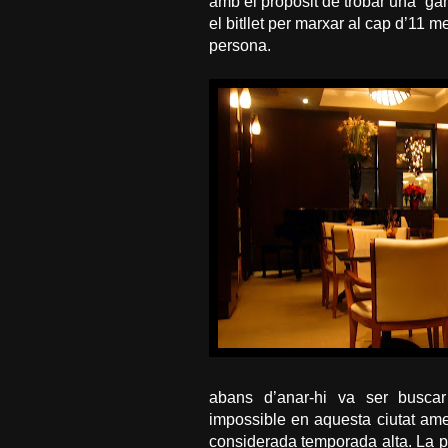
amb el propòsit de trobar una “ga
el bitllet per marxar al cap d’11
persona.
abans d’anar-hi va ser buscar
impossible en aquesta ciutat ame
considerada temporada alta. La 