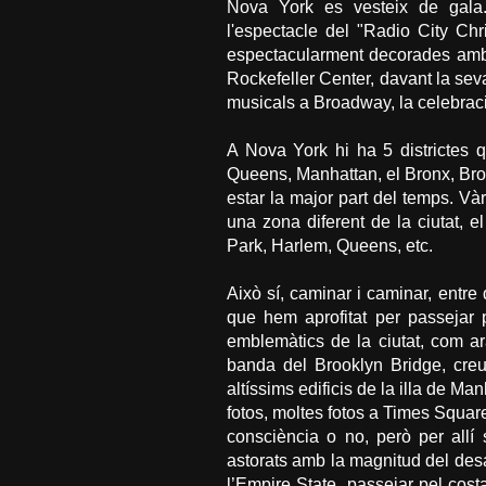
Nova York es vesteix de gal
l'espectacle del "Radio City Ch
espectacularment decorades amb 
Rockefeller Center, davant la seva
musicals a Broadway, la celebraci
A Nova York hi ha 5 districtes 
Queens, Manhattan, el Bronx, Bro
estar la major part del temps. Vàr
una zona diferent de la ciutat, e
Park, Harlem, Queens, etc.
Això sí, caminar i caminar, entre 
que hem aprofitat per passejar p
emblemàtics de la ciutat, com ara
banda del Brooklyn Bridge, creu
altíssims edificis de la illa de Ma
fotos, moltes fotos a Times Squar
consciència o no, però per allí
astorats amb la magnitud del desas
l’Empire State, passejar pel cost