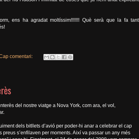
rm, ens ha agradat moltíssim!!!!!!! Què serà que la fa tant
és!
Cap comentari:
erès
erès del nostre viatge a Nova York, com ara, el vol,
ar.
uiment dels bitllets d’avió per poder-hi anar a celebrar el cap
els preus s’enfilaven per moments. Així va passar un any més