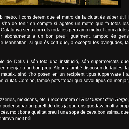
etro, i considerem que el metro de la ciutat és súper útil i
s s'ha de tenir en compte si agafes un metro que fa totes les
e Catalunya seria com els rodalies però amb metro. I com a totes
uir abonaments a un bon preu. Igualment, tampoc és gens
 de Manhattan, si que és cert que, a excepte les avingudes, la
e de Delis i són tota una institució, són supermercats que
ten menjar a un bon preu. Alguns també disposen de taules, la
mateix, sinó t’ho posen en un recipient tipus tupperware i a
n ciutat. Com no, també pots trobar qualsevol tipus de menjar,
izzeries, mexicans, etc. i recomanem el
Restaurant d'en Serge
,
 poder sopar un parell de dies ja que ens quedava molt a prop
ancès, molt bona qualitat preu i una sopa de ceva boníssima, que
entrava molt bé!