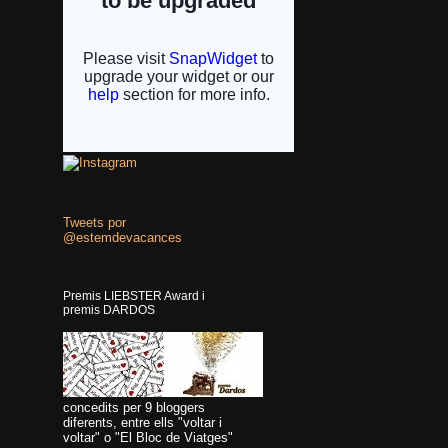
Tweets por
@estemdevacances
Premis LIEBSTER Award i
premis DARDOS
concedits per 9 bloggers
diferents, entre ells "voltar i
voltar" o "El Bloc de Viatges"