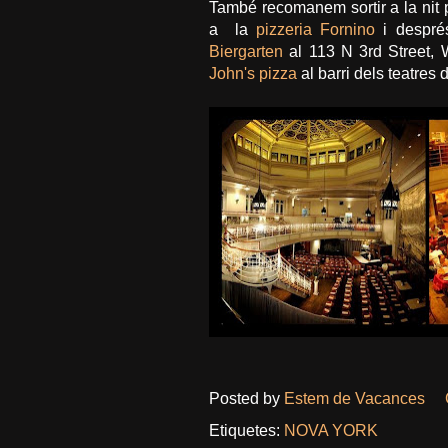
També recomanem sortir a la nit p
a la
pizzeria Fornino
i despré
Biergarten
al 113 N 3rd Street, 
John's pizza
al barri dels teatres 
Posted by
Estem de Vacances
Etiquetes:
NOVA YORK