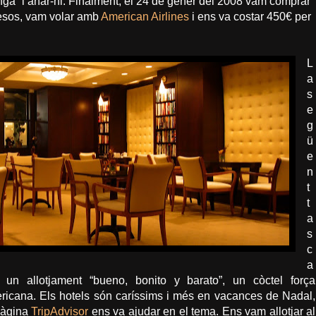
nga” i anar-hi. Finalment, el 24 de gener del 2008 vam comprar
 mesos, vam volar amb
American Airlines
i ens va costar 450€ per
L
a
s
e
g
ü
e
n
t
t
a
s
c
a
 un allotjament “bueno, bonito y barato”, un còctel força
ricana. Els hotels són caríssims i més en vacances de Nadal,
pàgina
TripAdvisor
ens va ajudar en el tema. Ens vam allotjar al