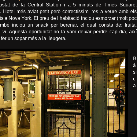
 costat de la Central Station i a 5 minuts de Times Square,
Hotel més aviat petit però correctíssim, res a veure amb els
ts a Nova York. El preu de l’habitació inclou esmorzar (molt poc
mbé inclou un snack per berenar, el qual consta de: fruita,
i vi. Aquesta oportunitat no la vam deixar perdre cap dia, així
 fer un sopar més a la lleugera.
B
à
si
c
a