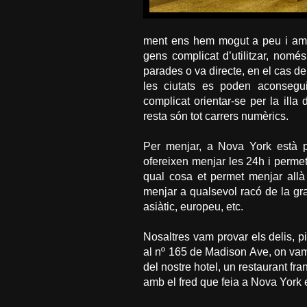
ment ens hem mogut a peu i amb m
gens complicat d’utilitzar, nomé
parades o va directe, en el cas d
les ciutats es poden aconseg
complicat orientar-se per la illa
resta són tot carrers numèrics.
Per menjar, a Nova York està pl
ofereixen menjar les 24h i perme
qual cosa et permet menjar allà 
menjar a qualsevol racó de la gra
asiàtic, europeu, etc.
Nosaltres vam provar els delis, p
al nº 165 de Madison Ave, on vam
del nostre hotel, un restaurant fr
amb el fred que feia a Nova York 