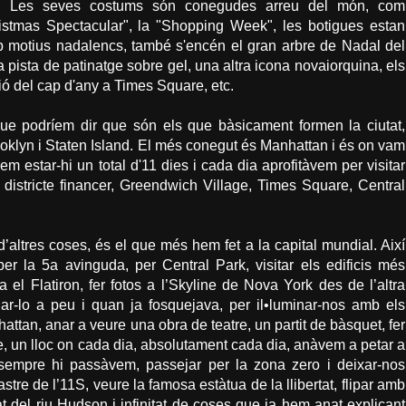
a. Les seves costums són conegudes arreu del món, com
ristmas Spectacular", la "Shopping Week", les botigues estan
motius nadalencs, també s'encén el gran arbre de Nadal del
 pista de patinatge sobre gel, una altra icona novaiorquina, els
ó del cap d'any a Times Square, etc.
que podríem dir que són els que bàsicament formen la ciutat,
oklyn i Staten Island. El més conegut és Manhattan i és on vam
em estar-hi un total d'11 dies i cada dia aprofitàvem per visitar
l districte financer, Greendwich Village, Times Square, Central
d’altres coses, és el que més hem fet a la capital mundial. Així
er la 5a avinguda, per Central Park, visitar els edificis més
 el Flatiron, fer fotos a l’Skyline de Nova York des de l’altra
ar-lo a peu i quan ja fosquejava, per il•luminar-nos amb els
nhattan, anar a veure una obra de teatre, un partit de bàsquet, fer
e, un lloc on cada dia, absolutament cada dia, anàvem a petar a
 sempre hi passàvem, passejar per la zona zero i deixar-nos
tre de l’11S, veure la famosa estàtua de la llibertat, flipar amb
at del riu Hudson i infinitat de coses que ja hem anat explicant