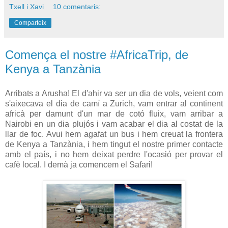
Txell i Xavi
10 comentaris:
Comparteix
Comença el nostre #AfricaTrip, de
Kenya a Tanzània
Arribats a Arusha! El d'ahir va ser un dia de vols, veient com
s'aixecava el dia de camí a Zurich, vam entrar al continent
africà per damunt d'un mar de cotó fluix, vam arribar a
Nairobi en un dia plujós i vam acabar el dia al costat de la
llar de foc. Avui hem agafat un bus i hem creuat la frontera
de Kenya a Tanzània, i hem tingut el nostre primer contacte
amb el país, i no hem deixat perdre l'ocasió per provar el
cafè local. I demà ja comencem el Safari!