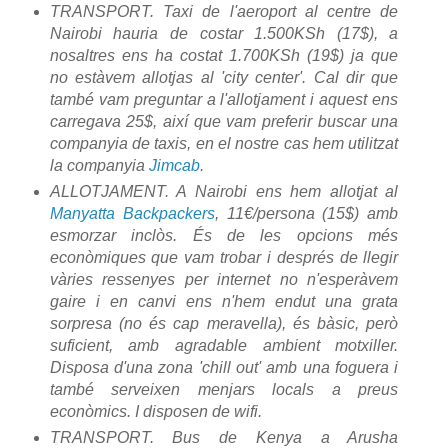
TRANSPORT. Taxi de l'aeroport al centre de
Nairobi hauria de costar 1.500KSh (17$), a
nosaltres ens ha costat 1.700KSh (19$) ja que
no estàvem allotjas al 'city center'. Cal dir que
també vam preguntar a l'allotjament i aquest ens
carregava 25$, així que vam preferir buscar una
companyia de taxis, en el nostre cas hem utilitzat
la companyia
Jimcab
.
ALLOTJAMENT. A Nairobi ens hem allotjat al
Manyatta Backpackers
, 11€/persona (15$) amb
esmorzar inclòs. És de les opcions més
econòmiques que vam trobar i després de llegir
vàries ressenyes per internet no n'esperàvem
gaire i en canvi ens n'hem endut una grata
sorpresa (no és cap meravella), és bàsic, però
suficient, amb agradable ambient motxiller.
Disposa d'una zona 'chill out' amb una foguera i
també serveixen menjars locals a preus
econòmics. I disposen de wifi.
TRANSPORT. Bus de Kenya a Arusha