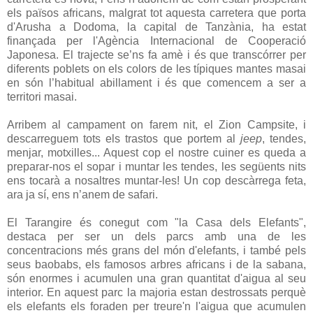
els països africans, malgrat tot aquesta carretera que porta
d'Arusha a Dodoma, la capital de Tanzània, ha estat
finançada per l'Agència Internacional de Cooperació
Japonesa. El trajecte se’ns fa amè i és que transcórrer per
diferents poblets on els colors de les típiques mantes masai
en són l’habitual abillament i és que comencem a ser a
territori masai.
Arribem al campament on farem nit, el Zion Campsite, i
descarreguem tots els trastos que portem al
jeep
, tendes,
menjar, motxilles... Aquest cop el nostre cuiner es queda a
preparar-nos el sopar i muntar les tendes, les següents nits
ens tocarà a nosaltres muntar-les! Un cop descàrrega feta,
ara ja sí, ens n’anem de safari.
El Tarangire és conegut com "la Casa dels Elefants",
destaca per ser un dels parcs amb una de les
concentracions més grans del món d'elefants, i també pels
seus baobabs, els famosos arbres africans i de la sabana,
són enormes i acumulen una gran quantitat d'aigua al seu
interior. En aquest parc la majoria estan destrossats perquè
els elefants els foraden per treure'n l'aigua que acumulen