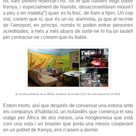
nit, vam preferir reservar-l'ho. Tot el que havíem llegit sobre
Kenya, i especialment de Nairobi, desaconsellàven moure't
a peu o en
matatu(*)
quan es fa fosc, de 6am a 6pm. Un cop
vist, creiem que sí, que és un xic alarmista, ja que al recinte
de l'aeroport, en principi, només hi poden entrar persones
acreditades, a més a més abans de sortir-ne hi ha un taulell
per contractar-ne i creiem que és fiable.
la nostra primera nit a Àfrica acabem al costat d'un foc per treure'ns el fred
Estem morts, així que després de conversar una estona amb
els companys d'habitació, un holandès que comença el seu
viatge per Àfrica de dos mesos, una hongkonesa que està
com una xota i un brasiler que porta una mesos cooperant
en un poblet de Kenya, ens n'anem a dormir.