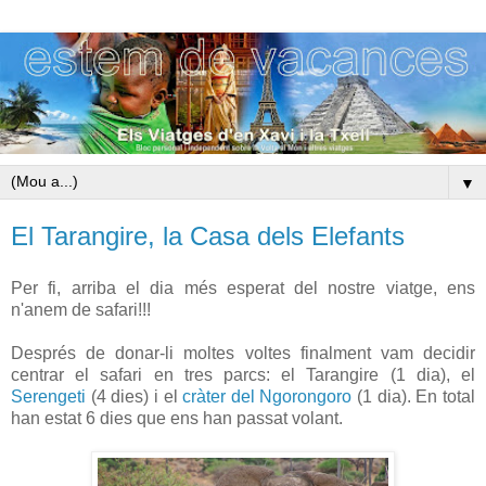
▼
El Tarangire, la Casa dels Elefants
Per fi, arriba el dia més esperat del nostre viatge, ens
n'anem de safari!!!
Després de donar-li moltes voltes finalment vam decidir
centrar el safari en tres parcs: el Tarangire (1 dia), el
Serengeti
(4 dies) i el
cràter del Ngorongoro
(1 dia). En total
han estat 6 dies que ens han passat volant.