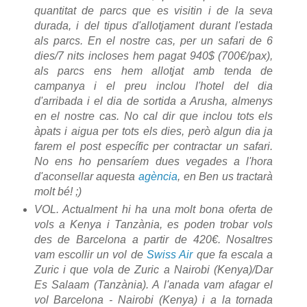
quantitat de parcs que es visitin i de la seva
durada, i del tipus d'allotjament durant l'estada
als parcs. En el nostre cas, per un safari de 6
dies/7 nits incloses hem pagat 940$ (700€/pax),
als parcs ens hem allotjat amb tenda de
campanya i el preu inclou l'hotel del dia
d'arribada i el dia de sortida a Arusha, almenys
en el nostre cas. No cal dir que inclou tots els
àpats i aigua per tots els dies, però algun dia ja
farem el post específic per contractar un safari.
No ens ho pensaríem dues vegades a l'hora
d'aconsellar aquesta
agència
, en Ben us tractarà
molt bé! ;)
VOL. Actualment hi ha una molt bona oferta de
vols a Kenya i Tanzània, es poden trobar vols
des de Barcelona a partir de 420€. Nosaltres
vam escollir un vol de
Swiss Air
que fa escala a
Zuric i que vola de Zuric a Nairobi (Kenya)/Dar
Es Salaam (Tanzània). A l'anada vam afagar el
vol Barcelona - Nairobi (Kenya) i a la tornada