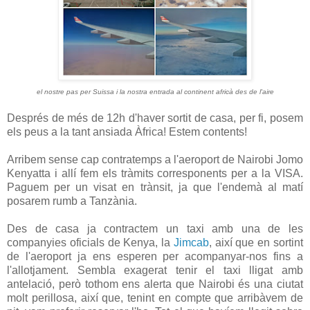
el nostre pas per Suissa i la nostra entrada al continent africà des de l'aire
Després de més de 12h d'haver sortit de casa, per fi, posem
els peus a la tant ansiada Àfrica! Estem contents!
Arribem sense cap contratemps a l'aeroport de Nairobi Jomo
Kenyatta i allí fem els tràmits corresponents per a la VISA.
Paguem per un visat en trànsit, ja que l'endemà al matí
posarem rumb a Tanzània.
Des de casa ja contractem un taxi amb una de les
companyies oficials de Kenya, la
Jimcab
, així que en sortint
de l'aeroport ja ens esperen per acompanyar-nos fins a
l'allotjament. Sembla exagerat tenir el taxi lligat amb
antelació, però tothom ens alerta que Nairobi és una ciutat
molt perillosa, així que, tenint en compte que arribàvem de