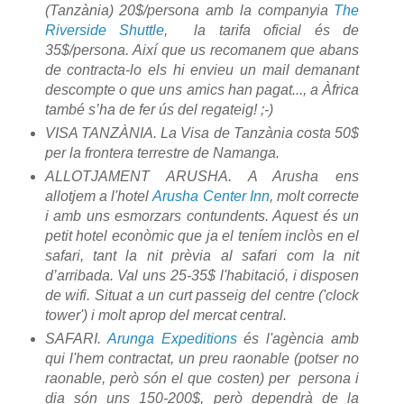
(Tanzània) 20$/persona amb la companyia
The
Riverside Shuttle
, la tarifa oficial és de
35$/persona. Així que us recomanem que abans
de contracta-lo els hi envieu un mail demanant
descompte o que uns amics han pagat..., a Àfrica
també s’ha de fer ús del regateig! ;-)
VISA TANZÀNIA. La Visa de Tanzània costa 50$
per la frontera terrestre de Namanga.
ALLOTJAMENT ARUSHA. A Arusha ens
allotjem a l'hotel
Arusha Center Inn
, molt correcte
i amb uns esmorzars contundents. Aquest és un
petit hotel econòmic que ja el teníem inclòs en el
safari, tant la nit prèvia al safari com la nit
d’arribada. Val uns 25-35$ l'habitació, i disposen
de wifi. Situat a un curt passeig del centre ('clock
tower') i molt aprop del mercat central.
SAFARI.
Arunga Expeditions
és l'agència amb
qui l'hem contractat, un preu raonable (potser no
raonable, però són el que costen) per persona i
dia són uns 150-200$, però dependrà de la