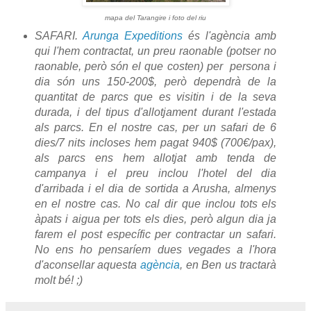
mapa del Tarangire i foto del riu
SAFARI.
Arunga Expeditions
és l'agència amb
qui l'hem contractat, un preu raonable (potser no
raonable, però són el que costen) per persona i
dia són uns 150-200$, però dependrà de la
quantitat de parcs que es visitin i de la seva
durada, i del tipus d'allotjament durant l'estada
als parcs. En el nostre cas, per un safari de 6
dies/7 nits incloses hem pagat 940$ (700€/pax),
als parcs ens hem allotjat amb tenda de
campanya i el preu inclou l'hotel del dia
d'arribada i el dia de sortida a Arusha, almenys
en el nostre cas. No cal dir que inclou tots els
àpats i aigua per tots els dies, però algun dia ja
farem el post específic per contractar un safari.
No ens ho pensaríem dues vegades a l'hora
d'aconsellar aquesta
agència
, en Ben us tractarà
molt bé! ;)