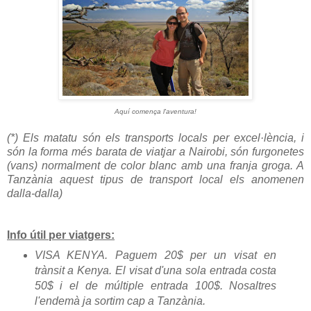
Aquí comença l'aventura!
(*) Els matatu són els transports locals per excel·lència, i
són la forma més barata de viatjar a Nairobi, són furgonetes
(vans) normalment de color blanc amb una franja groga. A
Tanzània aquest tipus de transport local els anomenen
dalla-dalla)
Info útil per viatgers:
VISA KENYA. Paguem 20$ per un visat en
trànsit a Kenya. El visat d'una sola entrada costa
50$ i el de múltiple entrada 100$. Nosaltres
l'endemà ja sortim cap a Tanzània.