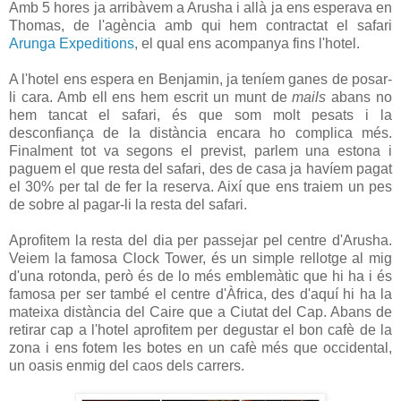
Amb 5 hores ja arribàvem a Arusha i allà ja ens esperava en
Thomas, de l'agència amb qui hem contractat el safari
Arunga Expeditions
, el qual ens acompanya fins l'hotel.
A l'hotel ens espera en Benjamin, ja teníem ganes de posar-
li cara. Amb ell ens hem escrit un munt de
mails
abans no
hem tancat el safari, és que som molt pesats i la
desconfiança de la distància encara ho complica més.
Finalment tot va segons el previst, parlem una estona i
paguem el que resta del safari, des de casa ja havíem pagat
el 30% per tal de fer la reserva. Així que ens traiem un pes
de sobre al pagar-li la resta del safari.
Aprofitem la resta del dia per passejar pel centre d'Arusha.
Veiem la famosa Clock Tower, és un simple rellotge al mig
d'una rotonda, però és de lo més emblemàtic que hi ha i és
famosa per ser també el centre d'Àfrica, des d'aquí hi ha la
mateixa distància del Caire que a Ciutat del Cap. Abans de
retirar cap a l'hotel aprofitem per degustar el bon cafè de la
zona i ens fotem les botes en un cafè més que occidental,
un oasis enmig del caos dels carrers.