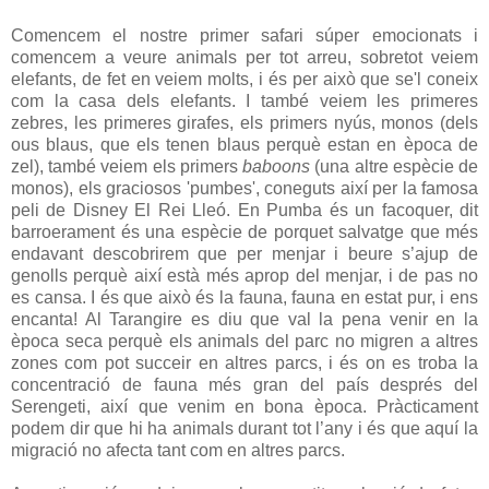
Comencem el nostre primer safari súper emocionats i
comencem a veure animals per tot arreu, sobretot veiem
elefants, de fet en veiem molts, i és per això que se'l coneix
com la casa dels elefants. I també veiem les primeres
zebres, les primeres girafes, els primers nyús, monos (dels
ous blaus, que els tenen blaus perquè estan en època de
zel), també veiem els primers
baboons
(una altre espècie de
monos), els graciosos 'pumbes', coneguts així per la famosa
peli de Disney El Rei Lleó. En Pumba és un facoquer, dit
barroerament és una espècie de porquet salvatge que més
endavant descobrirem que per menjar i beure s’ajup de
genolls perquè així està més aprop del menjar, i de pas no
es cansa. I és que això és la fauna, fauna en estat pur, i ens
encanta! Al Tarangire es diu que val la pena venir en la
època seca perquè els animals del parc no migren a altres
zones com pot succeir en altres parcs, i és on es troba la
concentració de fauna més gran del país després del
Serengeti, així que venim en bona època. Pràcticament
podem dir que hi ha animals durant tot l’any i és que aquí la
migració no afecta tant com en altres parcs.