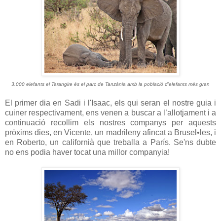
3.000 elefants el Tarangire és el parc de Tanzània amb la població d'elefants més gran
El primer dia en Sadi i l'Isaac, els qui seran el nostre guia i
cuiner respectivament, ens venen a buscar a l’allotjament i a
continuació recollim els nostres companys per aquests
pròxims dies, en Vicente, un madrileny afincat a Brusel•les, i
en Roberto, un californià que treballa a París. Se'ns dubte
no ens podia haver tocat una millor companyia!