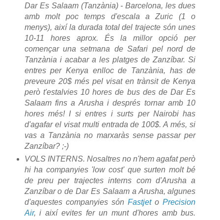
Dar Es Salaam (Tanzània) - Barcelona, les dues
amb molt poc temps d'escala a Zuric (1 o
menys), així la durada total del trajecte són unes
10-11 hores aprox. És la millor opció per
començar una setmana de Safari pel nord de
Tanzània i acabar a les platges de Zanzíbar. Si
entres per Kenya enlloc de Tanzània, has de
preveure 20$ més pel visat en trànsit de Kenya
però t'estalvies 10 hores de bus des de Dar Es
Salaam fins a Arusha i després tornar amb 10
hores més! I si entres i surts per Nairobi has
d'agafar el visat multi entrada de 100$. A més, si
vas a Tanzània no marxaràs sense passar per
Zanzíbar? ;-)
VOLS INTERNS. Nosaltres no n'hem agafat però
hi ha companyies 'low cost' que surten molt bé
de preu per trajectes interns com d'Arusha a
Zanzíbar o de Dar Es Salaam a Arusha, algunes
d'aquestes companyies són
Fastjet
o
Precision
Air
, i així evites fer un munt d'hores amb bus.