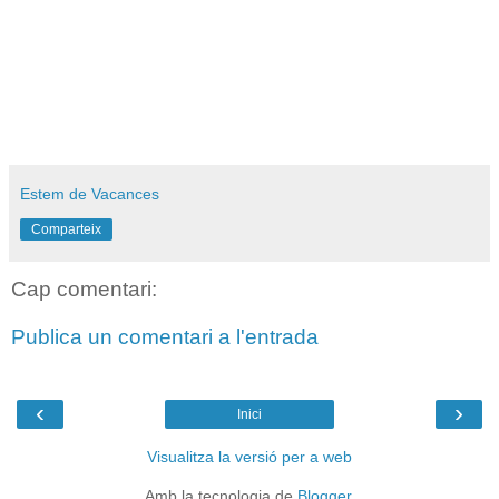
04/08/2007. Palermo – Cefalú – Enna – Catania
05/08/2007. Visita Taormina i Naxos
06/08/2007. Visita volcà Etna i Aci Castello
07/08/2007. Visita Siracusa
08/08/2007. Catania – Agrigento
09/08/2007. Agrigento – Marsala – Trapani
Estem de Vacances
Comparteix
Cap comentari:
Publica un comentari a l'entrada
‹
›
Inici
Visualitza la versió per a web
Amb la tecnologia de
Blogger
.