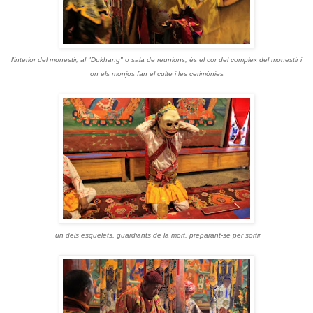
l'interior del monestir, al "Dukhang" o sala de reunions, és el cor del complex del monestir i
on els monjos fan el culte i les cerimònies
un dels esquelets, guardiants de la mort, preparant-se per sortir