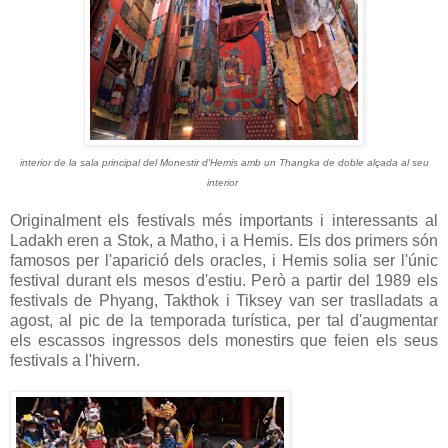
interior de la sala principal del Monestir d'Hemis amb un Thangka de doble alçada al seu
interior
Originalment els festivals més importants i interessants al
Ladakh eren a Stok, a Matho, i a Hemis.
Els dos primers són
famosos per l'aparició dels oracles, i Hemis solia ser l'únic
festival durant els mesos d'estiu. Però a partir del
1989 els
festivals de Phyang, Takthok i Tiksey van ser traslladats a
agost, al pic de la temporada turística, per tal d'augmentar
els escassos ingressos dels monestirs que feien els seus
festivals a l'hivern.