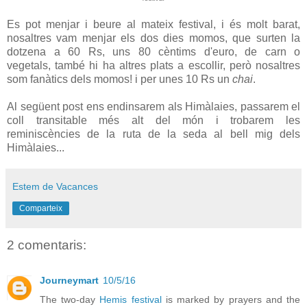
Es pot menjar i beure al mateix festival, i és molt barat,
nosaltres vam menjar els dos dies momos, que surten la
dotzena a 60 Rs, uns 80 cèntims d'euro, de carn o
vegetals, també hi ha altres plats a escollir, però nosaltres
som fanàtics dels momos! i per unes 10 Rs un
chai
.
Al següent post ens endinsarem als Himàlaies, passarem el
coll transitable més alt del món i trobarem les
reminiscències de la ruta de la seda al bell mig dels
Himàlaies...
Estem de Vacances
Comparteix
2 comentaris:
Journeymart
10/5/16
The two-day
Hemis festival
is marked by prayers and the