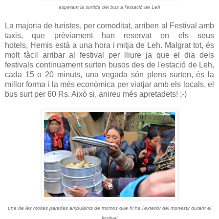
esperant la sortida del bus a l'estació de Leh
La majoria de turistes, per comoditat, arriben al Festival amb
taxis, que prèviament han reservat en els seus
hotels, Hemis està a una hora i mitja de Leh. Malgrat tot, és
molt fàcil arribar al festival per lliure ja que el dia dels
festivals continuament surten busos des de l'estació de Leh,
cada 15 o 20 minuts, una vegada són plens surten, és la
millor forma i la més econòmica per viatjar amb els locals, el
bus surt per 60 Rs. Això si, anireu més apretadets! ;-)
una de les moltes parades ambulants de momos que hi ha l'exterior del monestir durant el
festival