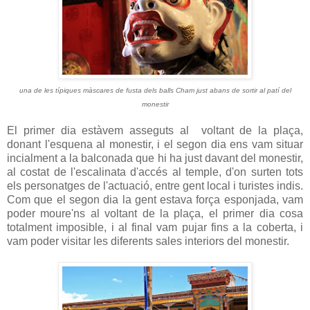
una de les típiques màscares de fusta dels balls Cham just abans de sortir al patí del
monestir
El primer dia estàvem asseguts al voltant de la plaça,
donant l'esquena al monestir, i el segon dia ens vam situar
incialment a la balconada que hi ha just davant del monestir,
al costat de l'escalinata d'accés al temple, d'on surten tots
els personatges de l'actuació, entre gent local i turistes indis.
Com que el segon dia la gent estava força esponjada, vam
poder moure'ns al voltant de la plaça, el primer dia cosa
totalment imposible, i al final vam pujar fins a la coberta, i
vam poder visitar les diferents sales interiors del monestir.