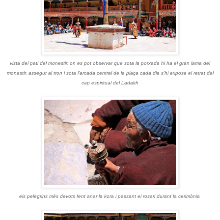
vista del pati del monestir, on es pot observar que sota la porxada hi ha el gran lama del
monestir, assegut al tron i sota l'arcada central de la plaça cada dia s'hi exposa el retrat del
cap espiritual del Ladakh
els pelegrins més devots fent anar la kora i passant el rosari durant la cerimònia