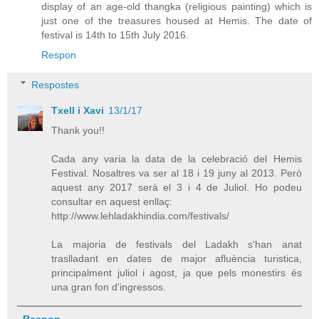
display of an age-old thangka (religious painting) which is
just one of the treasures housed at Hemis. The date of
festival is 14th to 15th July 2016.
Respon
Respostes
Txell i Xavi
13/1/17
Thank you!!
Cada any varia la data de la celebració del Hemis
Festival. Nosaltres va ser al 18 i 19 juny al 2013. Però
aquest any 2017 serà el 3 i 4 de Juliol. Ho podeu
consultar en aquest enllaç:
http://www.lehladakhindia.com/festivals/
La majoria de festivals del Ladakh s'han anat
traslladant en dates de major afluència turistica,
principalment juliol i agost, ja que pels monestirs és
una gran fon d'ingressos.
Respon