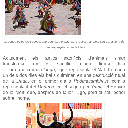
es poden veure els guerrers que defensen el Dharma, i l'
espai
triangular dibuixat al terra
és
un parany
espiritual
per la
Linga
Actualment els antics sacrificis d'animals s'han
transformat en el sacrifici d'una figura feta
al forn anomenada
Linga
, que
representa el Mal.
En cada
un dels dos dies els balls culminen en una destrucció ritual
de la
Linga
, en el primer dia a
Padmasambhava
com a
representant del
Dharma
, en el segon per
Yama
, el Senyor
de la Mort, que, després de tallar l'Ego, perd
el seu poder
sobre l'home.