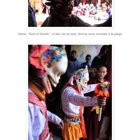
Yama, "God of Death", el déu de la mort, fent la seva entrada a la plaça