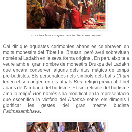
uns altres lames preparant-se també el seu vestuari
Cal dir que aquestes cerimònies abans es celebraven en
molts monestirs del Tibet i el Bhutan, però avui
sobreviuen
només al
Ladakh
en
la seva forma
original
.
En part
,
això té a
veure
amb
el gran nombre de monestirs
Drukpa
del Ladakh
que encara
conserven alguns
dels
ritus màgics
de
temps
pre
-
budistes.
Els
personatges
i els
símbols dels
balls
Cham
tenen el seu
orígen en els
rituals
Bön
, religió prèvia al Tibet
abans de l'arribada del budisme.
El sincretisme del budisme
amb la religió
Bon
només s'ha modificat e
n la representació
que escenifica la
victòria del
Dharma
sobre els
dimonis
i
glorificar les
gestes
del gran
mestre
budista
Padmasambhava
.