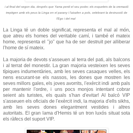
i al final del segon dia, després
que
Yama
perdi el seu
poder, els
esquelets
de la cremació
trepitgen amb els peus la L
inga en el parany i l'aixafen
a pols
,
celebrant
la destrucció
de
l'Ego i
del mal
La Linga té un doble significat, representa el mal al món,
que atreu els homes del veritable camí, i també el mateix
home, representa el "jo" que ha de ser destruït per alliberar
l'home de sí mateix.
La majoria de devots s'asseuen al terra del pati, als balcons
i al terrat del monestir. La gran majoria vesteixen les seves
típiques indumentàries, amb les seves casaques velles, els
nens escurant-se els nassos, les dones que mostren les
seves millors gales, els joves avorrits,
l'exèrcit indi amb pals
per mantenir l'ordre, i uns pocs monjos intentant cobrar
seient als turistes, els quals s'han d'evitar!
Al balcó VIP
s'asseuen els oficials de l'exèrcit indi, la majoria d'ells sikhs,
amb les seves dones elegantment vestides i altres
autoritats. El gran lama d'
Hemis té un tron ​​luxós situat sota
els ràfecs del suport VIP.