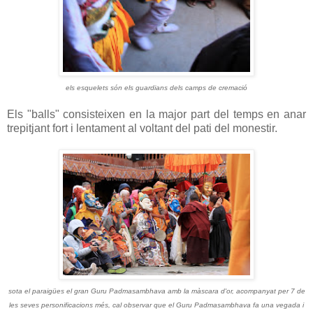
els esquelets són els guardians dels camps de cremació
Els "balls" consisteixen en la major part del temps en anar
trepitjant fort i lentament al voltant del pati del monestir.
sota el paraigües el gran Guru Padmasambhava amb la màscara d'or, acompanyat per 7 de
les seves personificacions més, cal observar que el Guru Padmasambhava fa una vegada i