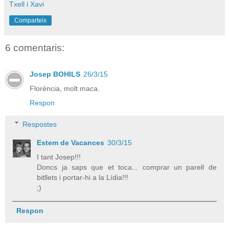
Txell i Xavi
Comparteix
6 comentaris:
Josep BOHILS
26/3/15
Florència, molt maca.
Respon
Respostes
Estem de Vacances
30/3/15
I tant Josep!!!
Doncs ja saps que et toca... comprar un parell de
bitllets i portar-hi a la Lídia!!!
;)
Respon