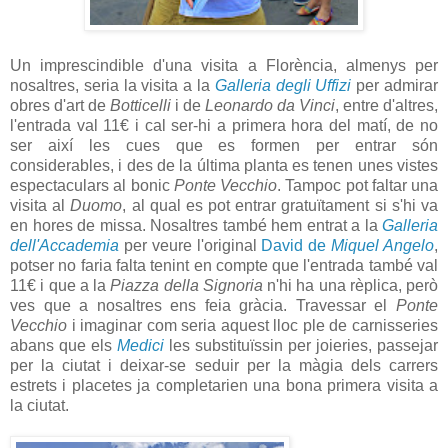
Un imprescindible d'una visita a Florència, almenys per
nosaltres, seria la visita a la
Galleria degli Uffizi
per admirar
obres d'art de
Botticelli
i de
Leonardo da Vinci
, entre d'altres,
l'entrada val 11€ i cal ser-hi a primera hora del matí, de no
ser així les cues que es formen per entrar són
considerables, i des de la última planta es tenen unes vistes
espectaculars al bonic
Ponte Vecchio
. Tampoc pot faltar una
visita al
Duomo
, al qual es pot entrar gratuïtament si s'hi va
en hores de missa. Nosaltres també hem entrat a la
Galleria
dell'Accademia
per veure l'original
David de
Miquel Angelo
,
potser no faria falta tenint en compte que l'entrada també val
11€ i que a la
Piazza della Signoria
n'hi ha una rèplica, però
ves que a nosaltres ens feia gràcia. Travessar el
Ponte
Vecchio
i imaginar com seria aquest lloc ple de carnisseries
abans que els
Medici
les substituïssin per joieries, passejar
per la ciutat i deixar-se seduir per la màgia dels carrers
estrets i placetes ja completarien una bona primera visita a
la ciutat.