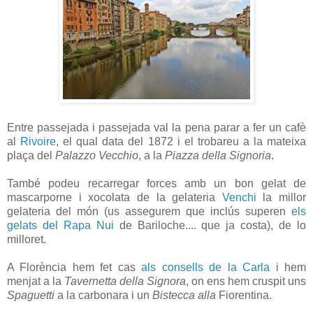
Entre passejada i passejada val la pena parar a fer un cafè
al
Rivoire
, el qual data del 1872 i el trobareu a la mateixa
plaça del
Palazzo Vecchio
, a la
Piazza della Signoria
.
També podeu recarregar forces amb un bon gelat de
mascarporne i xocolata de la gelateria
Venchi
la millor
gelateria del món (us assegurem que inclús superen
els
gelats del Rapa Nui
de Bariloche.... que ja costa), de lo
milloret.
A Florència hem fet cas
als consells de la Carla
i hem
menjat a la
Tavernetta della Signora
, on ens hem cruspit uns
Spaguetti
a la carbonara i un
Bistecca alla
Fiorentina.