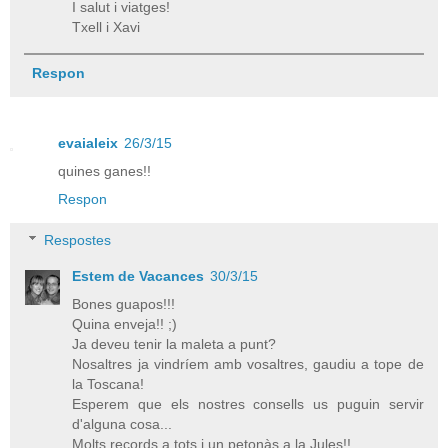
I salut i viatges!
Txell i Xavi
Respon
evaialeix
26/3/15
quines ganes!!
Respon
Respostes
Estem de Vacances
30/3/15
Bones guapos!!!
Quina enveja!! ;)
Ja deveu tenir la maleta a punt?
Nosaltres ja vindríem amb vosaltres, gaudiu a tope de
la Toscana!
Esperem que els nostres consells us puguin servir
d'alguna cosa...
Molts records a tots i un petonàs a la Jules!!