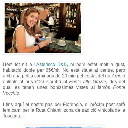
Hem fet nit a l'
Asterisco B&B
, hi hem estat molt a gust,
habitació doble per 65€/nit. No està situat al centre, però
amb una petita caminada de 20 min pel costat del riu
Arno
o
enfilats al bus nº23 s'arriba al
Ponte alle Grazie
, des del
qual es tenen unes boníssimes vistes al famós
Ponte
Vecchio
.
I fins aquí el nostre pas per Florència, el pròxim post serà
fent camí per la Ruta Chianti, zona de tradició vinícola de la
Toscana...