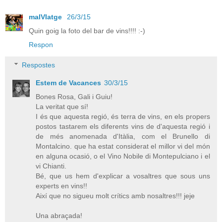
malVIatge
26/3/15
Quin goig la foto del bar de vins!!!! :-)
Respon
Respostes
Estem de Vacances
30/3/15
Bones Rosa, Gali i Guiu!
La veritat que sí!
I és que aquesta regió, és terra de vins, en els propers
postos tastarem els diferents vins de d'aquesta regió i
de més anomenada d'Itàlia, com el Brunello di
Montalcino. que ha estat considerat el millor vi del món
en alguna ocasió, o el Vino Nobile di Montepulciano i el
vi Chianti.
Bé, que us hem d'explicar a vosaltres que sous uns
experts en vins!!
Així que no sigueu molt crítics amb nosaltres!!! jeje
Una abraçada!