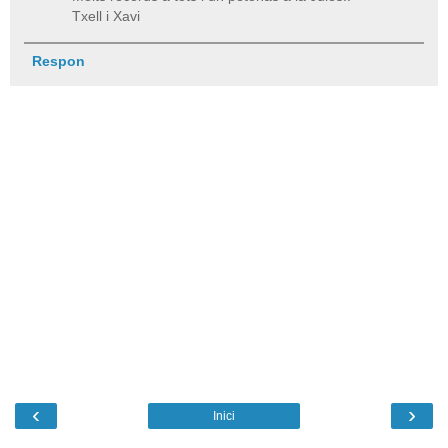
Txell i Xavi
Respon
‹
›
Inici