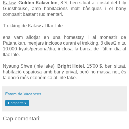
Kalaw
.
Golden Kalaw Inn
, 8 $, ben situat al costat del Lily
Guesthouse, amb habitacions molt bàsiques i el bany
compartit bastant rudimentari.
Trekking de Kalaw al llac Inle
ens vam allotjar en una homestay i al monestir de
Patanukah, menjars inclosos durant el trekking, 3 dies/2 nits,
10.000 kyats/persona/dia, inclosa la barca de l'últim dia al
llac Inle.
Nyaung Shwe (Inle lake)
.
Bright Hotel
, 15'00 $, ben situat,
habitació espaiosa amb bany privat, però no massa net, és
la opció més econòmica al Inle lake.
Estem de Vacances
Comparteix
Cap comentari: