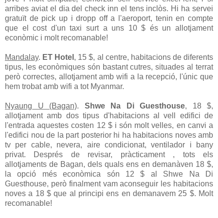
arribes aviat el dia del check inn el tens inclòs. Hi ha servei
gratuït de pick up i dropp off a l'aeroport, tenin en compte
que el cost d'un taxi surt a uns 10 $ és un allotjament
econòmic i molt recomanable!
Mandalay
.
ET Hotel
, 15 $, al centre, habitacions de diferents
tipus, les econòmiques són bastant cutres, situades al terrat
però correctes, allotjament amb wifi a la recepció, l'únic que
hem trobat amb wifi a tot Myanmar.
Nyaung U (Bagan)
.
Shwe Na Di Guesthouse
, 18 $,
allotjament amb dos tipus d'habitacions al vell edifici de
l'entrada aquestes costen 12 $ i són molt velles, en canvi a
l'edifici nou de la part posterior hi ha habitacions noves amb
tv per cable, nevera, aire condicionat, ventilador i bany
privat. Després de revisar, pràcticament , tots els
allotjaments de Bagan, dels quals ens en demanàven 18 $,
la opció més econòmica són 12 $ al Shwe Na Di
Guesthouse, però finalment vam aconseguir les habitacions
noves a 18 $ que al principi ens en demanavem 25 $. Molt
recomanable!