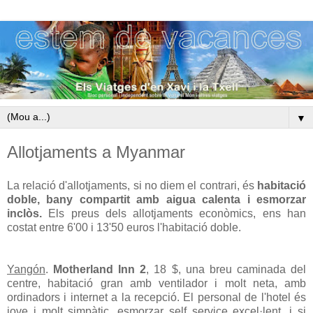
▼
Allotjaments a Myanmar
La relació d'allotjaments, si no diem el contrari, és
habitació
doble, bany compartit amb aigua calenta i esmorzar
inclòs.
Els preus dels allotjaments econòmics, ens han
costat entre 6'00 i 13'50 euros l'habitació doble.
Yangón
.
Motherland Inn 2
, 18 $, una breu caminada del
centre, habitació gran amb ventilador i molt neta, amb
ordinadors i internet a la recepció. El personal de l'hotel és
jove i molt simpàtic, esmorzar self service excel·lent, i si