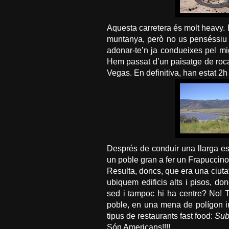
Aquesta carretera és molt
heavy
.
muntanya, però no us penséssiu
adonar-te’n ja condueixes pel mi
Hem passat d’un
paisatge
de roca
Vegas
. En definitiva, han estat 
Després de conduir una llarga es
un poble gran a fer un
Frapuccino
Resulta, doncs, que era una ciutat,
ubiquem edificis alts i pisos, do
sed i tampoc hi ha centre? No! T
poble, en una mena de polígon in
tipus de restaurants fast
food
:
Su
Són Americans!!!!