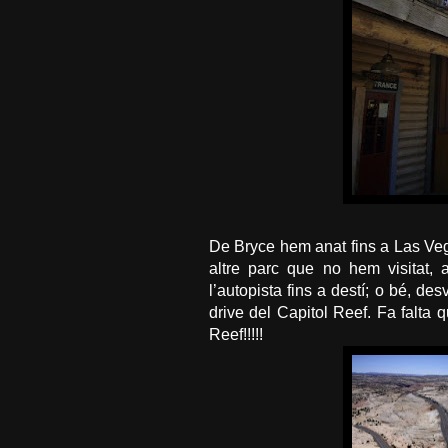
De
Bryce
hem anat fins a Las
Ve
altre parc que no hem visitat,
l’autopista fins a destí; o bé, des
drive
del
Capitol
Reef
. Fa falta
Reef
!!!!!