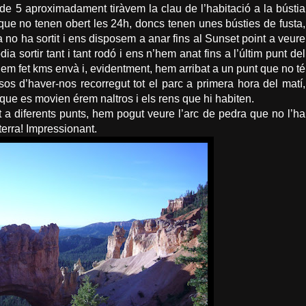
 de 5
aproximadament
tiràvem la clau de l’habitació a la bústia
que no tenen obert les 24h, doncs tenen unes bústies de fusta,
a no ha sortit i ens disposem a anar fins al
Sunset
point
a veure
odia sortir tant i tant rodó i ens n’hem anat fins a l’últim punt del
hem fet
kms
envà i, evidentment, hem arribat a un punt que no té
osos d’haver-nos recorregut tot el parc a primera hora del matí,
a que es movien érem
naltros
i els rens que hi habiten.
 a diferents punts, hem pogut veure l’arc de pedra que no l’ha
terra!
Impressionant
.