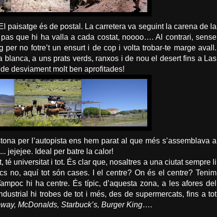
 El
paisatge
és de postal. La carretera va seguint la carena de la
 pas que hi ha
valla
a cada costat,
noooo
…. Al contrari, sense
g per no fotre’t un
ensurt
i de cop i volta trobar-te marge avall.
 blanca, a uns prats verds, ranxos i de nou el desert fins a Las
2h de desviament molt ben aprofitades!
tona per l’autopista ens hem parat al que més s’assemblava a
...
jejejee
. Ideal per batre la calor!
 té universitat i tot. És clar que, nosaltres a una ciutat sempre li
ncs no, aquí tot són cases. I el centre? On és el centre? Tenim
ampoc hi ha centre. És típic, d’aquesta zona, a les afores del
dustrial hi trobes de tot i més, des de
supermercats
, fins a tot
bway
,
McDonalds
,
Starbuck
’s,
Burger
King
….