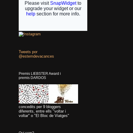
Tweets por
@estemdevacances
Premis LIEBSTER Award i
premis DARDOS
concedits per 9 bloggers
diferents, entre ells "voltar i
voltar" o "El Bloc de Viatges"
Qui som?