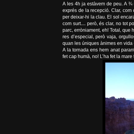
A les 4h ja estàvem de peu. A ¾
exprés de la recepció. Clar, com 
per deixar-hi la clau. El sol encar
com surt.... però, és clar, no tot p
parc, erròniament, eh! Total, que 
res d’especial, però vaja, orgull
quan les úniques ànimes en vid
A la tornada ens hem anat parant
fet cap humà, no! L’ha fet la mare 