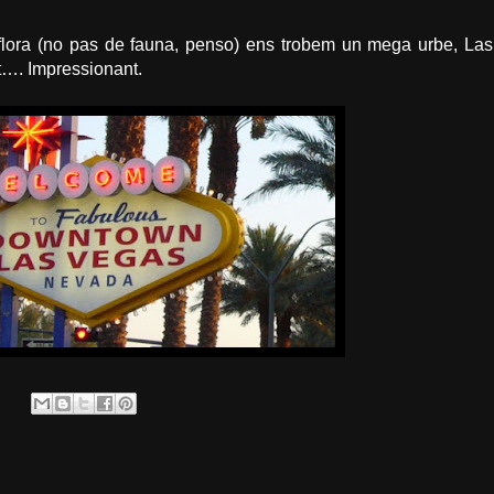
 flora (no pas de fauna, penso) ens trobem un
mega
urbe
, Las
nt….
Impressionant
.