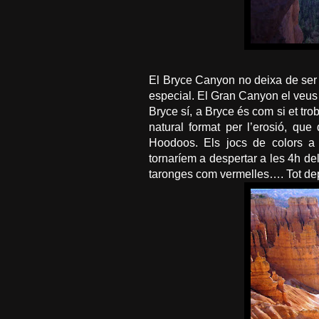
El
Bryce
Canyon
no deixa de ser
especial. El Gran
Canyon
el veus 
Bryce
sí, a
Bryce
és com si et
tro
natural format per l’erosió, qu
Hoodoos
. Els jocs de colors a
tornaríem a despertar a les 4h de
taronges com vermelles…. Tot depèn