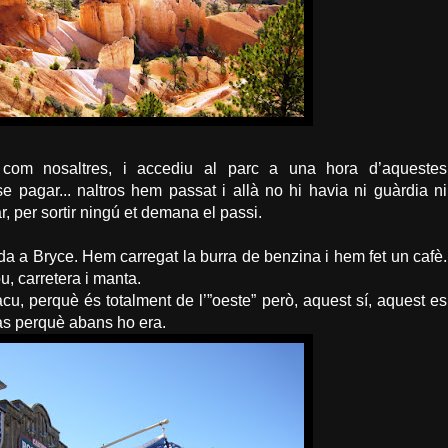
 com nosaltres, i accediu al parc a una hora d’aquestes
se pagar...
naltros
hem passat i allà no hi havia ni guàrdia ni
ar, per sortir ningú et demana el passi.
ada a
Bryce
. Hem carregat la burra de
benzina
i hem fet un cafè.
ou, carretera i manta.
acu
, perquè és totalment de l’”
oeste
” però, aquest sí, aquest es
pas perquè abans ho era.