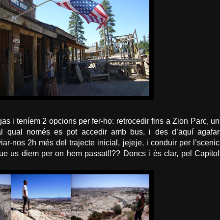
gas
i teníem 2 opcions per fer-ho: retrocedir fins a
Zion
Parc, un
 al qual només es pot accedir amb bus, i des d’aquí agafar
viar-nos 2h més del trajecte inicial,
jejeje
, i conduir per l’
scenic
 que us diem per on hem passat!!?? Doncs i és clar, pel
Capitol