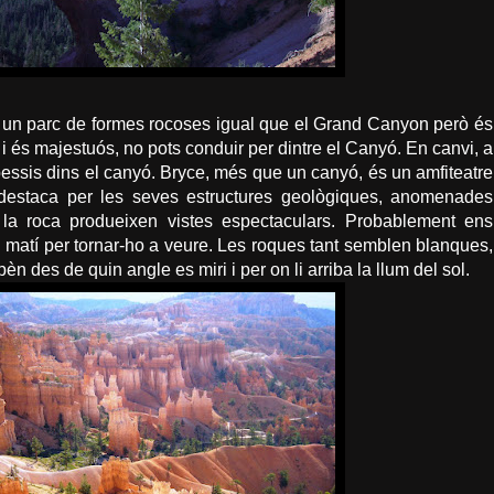
 un parc de formes rocoses igual que el
Grand
Canyon
però és
i és majestuós, no pots conduir per dintre el Canyó. En canvi, a
bessis
dins el canyó.
Bryce
, més que un canyó, és un amfiteatre
e destaca per les seves estructures geològiques, anomenades
 la roca produeixen vistes
espectaculars
.
Probablement
ens
l matí per tornar-ho a veure. Les roques tant semblen blanques,
 des de quin angle es miri i per on li arriba la llum del sol.