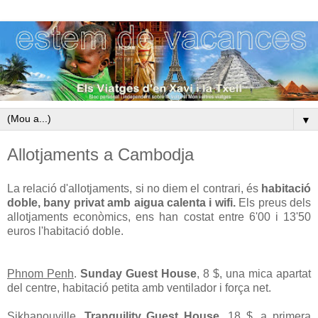
▼
Allotjaments a Cambodja
La relació d'allotjaments, si no diem el contrari, és
habitació
doble, bany privat amb aigua calenta i wifi.
Els preus dels
allotjaments econòmics, ens han costat entre 6'00 i 13'50
euros l'habitació doble.
Phnom Penh
.
Sunday Guest House
, 8 $, una mica apartat
del centre, habitació petita amb ventilador i força net.
Sikhanouville
.
Tranquility Guest House
, 18 $, a primera