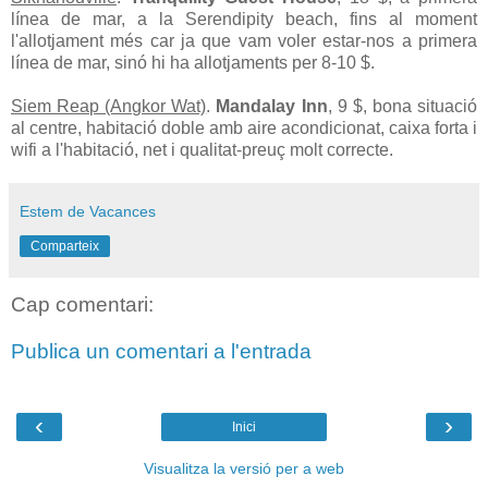
línea de mar, a la Serendipity beach, fins al moment
l'allotjament més car ja que vam voler estar-nos a primera
línea de mar, sinó hi ha allotjaments per 8-10 $.
S
iem Reap (Angkor Wat)
.
Mandalay Inn
, 9 $, bona situació
al centre, habitació doble amb aire acondicionat, caixa forta i
wifi a l'habitació, net i qualitat-preuç molt correcte.
Estem de Vacances
Comparteix
Cap comentari:
Publica un comentari a l'entrada
‹
›
Inici
Visualitza la versió per a web