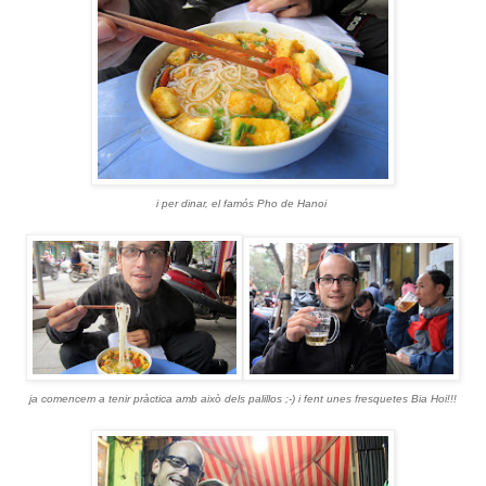
i per dinar, el famós Pho de Hanoi
ja comencem a tenir pràctica amb això dels palillos ;-) i fent unes fresquetes Bia Hoi!!!