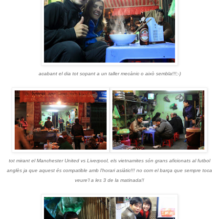
acabant el dia tot sopant a un taller mecànic o això sembla!!!;-)
tot mirant el Manchester United vs Liverpool, els vietnamites són grans aficionats al futbol
anglès ja que aquest és compatible amb l'horari asiàtic!!! no com el barça que sempre toca
veure'l a les 3 de la matinada!!