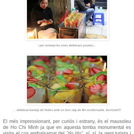
i per rematar-ho unes delicioses postres...
... deliciosa barreja de fruites amb un bon raig de llet condensada, boníssim!!!
El més impressionant, per curiós i estrany, és el mausoleu
de Ho Chi Minh ja que en aquesta tomba monumental es
visita el cos embalsamat del
"tío Ho"
, sí, sí, la gent turista i