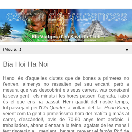
▼
Bia Hoi Ha Noi
Hanoi és d'aquelles ciutats que de bones a primeres no
t'entren, almenys no ressalten pel seu encant, però a
mesura que vas descobrint els seus carrers, vas coneixent
la seva gent i els minuts i les hores passen, t'agrada, i això
és el que ens ha passat. Hem gaudit del nostre temps,
tot passejant per l'
Old Quarter
, al voltant del llac
Hoan Kiem
,
veient com la gent a primeríssima hora del matí fa gimnàs al
carrer, d'escàndol!, avis de 70-80 anys fent aeròbic, i
treballadors, abans d'entrar a la feina, agafats de les mans i
fent risoteràpia... menjant i bevent, provant el famós
Phô
de