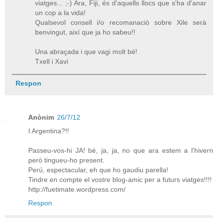
viatges... ;-) Ara, Fiji, és d'aquells llocs que s'ha d'anar
un cop a la vida!
Qualsevol consell i/o recomanació sobre Xile serà
benvingut, així que ja ho sabeu!!
Una abraçada i que vagi molt bé!
Txell i Xavi
Respon
Anònim
26/7/12
I Argentina?!!
Passeu-vos-hi JA! bé, ja, ja, no que ara estem a l'hivern
però tingueu-ho present.
Perú, espectacular, eh que ho gaudiu parella!
Tindre en compte el vostre blog-amic per a futurs viatges!!!!
http://fuetimate.wordpress.com/
Respon