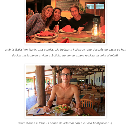
amb la Galia i en Mario, una parella, ella boliviana i ell suec, que després de casar-se han
decidit traslladar-se a viure a Bolívia, no sense abans realitzar la volta al món!!
l'últim dinar a l'Octopus abans de retornar cap a la vida backpacker :-)