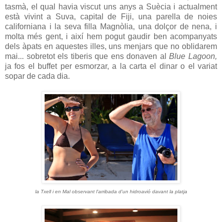
tasmà, el qual havia viscut uns anys a Suècia i actualment
està vivint a Suva, capital de Fiji, una parella de noies
californiana i la seva filla Magnòlia, una dolçor de nena, i
molta més gent, i així hem pogut gaudir ben acompanyats
dels àpats en aquestes illes, uns menjars que no oblidarem
mai... sobretot els tiberis que ens donaven al
Blue Lagoon,
ja fos el buffet per esmorzar, a la carta el dinar o el variat
sopar de cada dia.
la Txell i en Mal observant l'arribada d'un hidroavió davant la platja