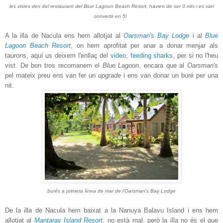
les vistes des del restaurant del Blue Lagoon Beach Resort, havien de ser 3 nits i es van
convertir en 5!
A la illa de Nacula ens hem allotjat al
Oarsman's Bay Lodge
i al
Blue
Lagoon Beach Resort
, on hem aprofitat per anar a donar menjar als
taurons, aquí us deixem l'enllaç del
video, feeding sharks,
per si no l'heu
vist. De bon tros recomanem el
Blue Lagoon
, encara que al
Oarsman's
pel mateix preu ens van fer un
upgrade
i ens van donar un buré per una
nit.
burés a primera línea de mar de l'Oarsman's Bay Lodge
D
e la illa de Nacula hem baixat a la Nanuya Balavu Island i ens hem
allotjat al
Mantaray Island Resort
, no està mal, però la illa no és el que