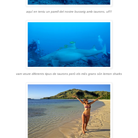
aquí en teniu un parell del nostre busseig amb taurons, uf!!!
vam veure diferents tipus de taurons però els més grans són lemon sharks