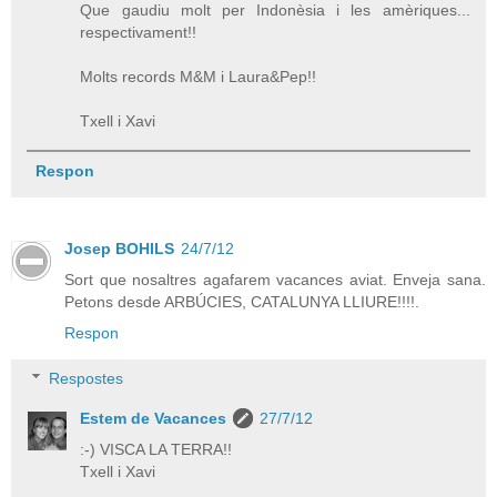
Que gaudiu molt per Indonèsia i les amèriques...
respectivament!!
Molts records M&M i Laura&Pep!!
Txell i Xavi
Respon
Josep BOHILS
24/7/12
Sort que nosaltres agafarem vacances aviat. Enveja sana.
Petons desde ARBÚCIES, CATALUNYA LLIURE!!!!.
Respon
Respostes
Estem de Vacances
27/7/12
:-) VISCA LA TERRA!!
Txell i Xavi