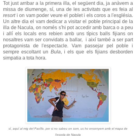
Tot just arribar a la primera illa, el següent dia, ja anàvem a
missa de diumenge, sí, una de les activitats que es feia al
resort
i on vam poder veure el poblet i els coros a l'església.
Un altre dia el vam dedicar a visitar el poble principal de la
illa de Nacula, on només s'hi pot accedir amb barca o a peu
i allí els locals ens rebien amb uns típics balls fijians on
nosaltres vam ser convidats a ballar, i així també a ser part
protagonista de l'espectacle. Vam passejar pel poble i
sempre escoltant un
Bula
, i els que els fijians desborden
simpatia a tota hora.
sí, aquí al mig del Pacífic, per si no sabeu on som, us ho ensenyem amb el mapa de
l'escola de Nacula