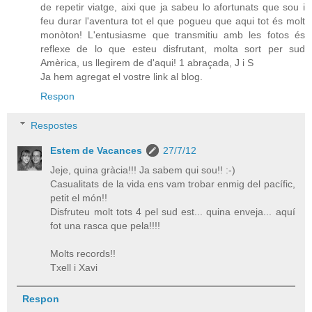
de repetir viatge, aixi que ja sabeu lo afortunats que sou i
feu durar l'aventura tot el que pogueu que aqui tot és molt
monòton! L'entusiasme que transmitiu amb les fotos és
reflexe de lo que esteu disfrutant, molta sort per sud
Amèrica, us llegirem de d'aqui! 1 abraçada, J i S
Ja hem agregat el vostre link al blog.
Respon
Respostes
Estem de Vacances
27/7/12
Jeje, quina gràcia!!! Ja sabem qui sou!! :-)
Casualitats de la vida ens vam trobar enmig del pacífic,
petit el món!!
Disfruteu molt tots 4 pel sud est... quina enveja... aquí
fot una rasca que pela!!!!
Molts records!!
Txell i Xavi
Respon