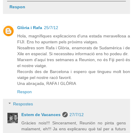
Respon
Glòria i Rafa
25/7/12
Hola, magnífiques explicacions d'una estada meravellosa a
FIJI. Ens ho apuntem pels pròxims viatges.
Nosaltres som Rafa i Glòria, enamorats de Sudamèrica i de
Xile en especial. Si necessiteu informació ens ho podeu dir.
Marxem d'aquí tres setmanes a Reunion, no és Fiji però és
el nostre viatge.
Records des de Barcelona i espero que tingueu molt bon
viatge pel nostre racó favorit.
Una abraçada, RAFA I GLÒRIA
Respon
Respostes
Estem de Vacances
27/7/12
Gràcies nois!!! Sincerament, Reunión no pinta gens
malament, eh!!! Ja ens explicareu què tal per a futurs