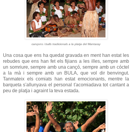
cançons i balls tradicionals a la platja del Mantaray
Una cosa que ens ha quedat gravada en ment han estat les
rebudes que ens han fet els fijians a les illes, sempre amb
un somriure, sempre amb una cançó, sempre amb un cóctel
a la mà i sempre amb un BULA, que vol dir benvingut.
Tanmateix els comiats han estat emocionants, mentre la
barqueta s'allunyava el personal t'acomiadava tot cantant a
peu de platja i agraint la teva estada.