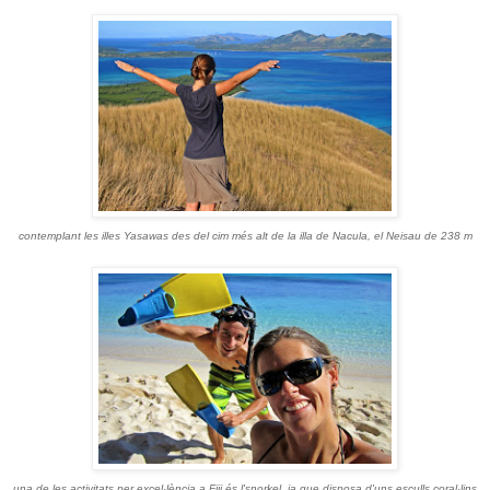
contemplant les illes Yasawas des del cim més alt de la illa de Nacula, el Neisau de 238 m
una de les activitats per excel·lència a Fiji és l'snorkel, ja que disposa d'uns esculls coral·lins