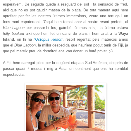
esperàvem. De seguida queda a resguard del sol i fa sensació de fred,
així que no es pot gaudir massa de la platja. De tota manera aquí hem
aprofitat per fer les nostres últimes immersions, veure una tortuga i un
fons marí espaterrant. D'aquí hem tornat anar al nostre resort preferit, al
Blue Lagoon
per passar-hi les, gairebé, últimes nits, la última estava
fully booked
així que hem fet un canvi de plans i hem anat a la
Waya
Island
, on hi ha
l'Octopus Resort
, resort regentat pels mateixos amos
que el
Blue Lagoon
, la millor despedida que hauríem pogut tenir de Fiji, ja
que pel mateix preu de dormitori ens van donar un buré privat. ;-)
A Fiji hem carregat piles per la següent etapa a Sud Amèrica, després de
passar quasi 7 mesos i mig a Àsia, un continent que ens ha semblat
espectacular.