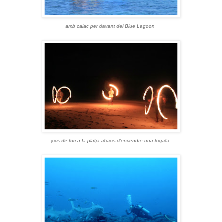
amb caiac per davant del Blue Lagoon
jocs de foc a la platja abans d'encendre una fogata