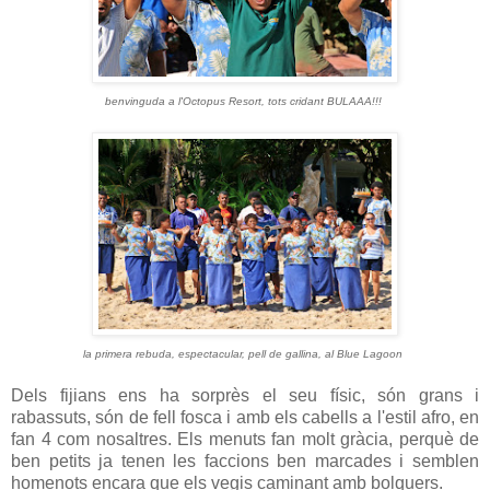
benvinguda a l'Octopus Resort, tots cridant BULAAA!!!
la primera rebuda, espectacular, pell de gallina, al Blue Lagoon
Dels fijians ens ha sorprès el seu físic, són grans i
rabassuts, són de fell fosca i amb els cabells a l'estil afro, en
fan 4 com nosaltres. Els menuts fan molt gràcia, perquè de
ben petits ja tenen les faccions ben marcades i semblen
homenots encara que els vegis caminant amb bolquers.