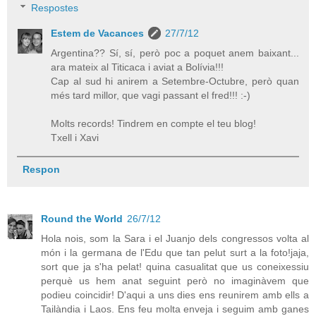
Respostes
Estem de Vacances
27/7/12
Argentina?? Sí, sí, però poc a poquet anem baixant...
ara mateix al Titicaca i aviat a Bolívia!!!
Cap al sud hi anirem a Setembre-Octubre, però quan
més tard millor, que vagi passant el fred!!! :-)
Molts records! Tindrem en compte el teu blog!
Txell i Xavi
Respon
Round the World
26/7/12
Hola nois, som la Sara i el Juanjo dels congressos volta al
món i la germana de l'Edu que tan pelut surt a la foto!jaja,
sort que ja s'ha pelat! quina casualitat que us coneixessiu
perquè us hem anat seguint però no imaginàvem que
podieu coincidir! D'aqui a uns dies ens reunirem amb ells a
Tailàndia i Laos. Ens feu molta enveja i seguim amb ganes