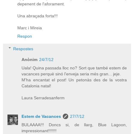
depenent de l'aforament.
Una abraçada forta!!!
Marc i Mireia
Respon
Respostes
Anònim
24/7/12
Uala! Quina passada lloc no? Sort que també estem de
vacances perquè sinó l'enveja seria més gran... jeje.
M'ha encantat el post! Un petonàs des de la vostra
Catalonia natal!
Laura Serradesanferm
Estem de Vacances
27/7/12
BULAAAA!!! Doncs si, de llarg, Blue Lagoon,
impressionant!!!!!!!