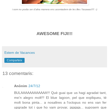
i com no podia ser d'altra manera ens acomiadem de les illes Yasawas!!!! :-)
AWESOME FIJI!!!
Estem de Vacances
Comparteix
13 comentaris:
Anònim
24/7/12
BULAAAAAAAAAAAA!!! Què guai que us hagi agradat tant,
me'n alegro molt!!! El blue lagoon, pel que expliqueu, té
molt bona pinta... a nosaltres a l'octopus no ens van fer
upgrade tot i que ho vam provar, jajajaja... suposem que